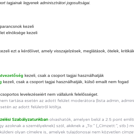
rt tagjainak legyenek adminisztrátori jogosultságai.
parancsnok kezeli
let elnöksége kezeli
zeli ezt a kérdőívet, amely visszajelzések, meglátások, ötelek, kritiká
tvezetőség
kezeli, csak a csoport tagjai használhatják
g
kezeli, csak a csoport tagjai használhatják, külső emailt nem fogad
 csoportos levelezéseiért nem vállalunk felelősséget.
m tartása esetén az adott felület moderátora (lista admin, adminisz
tén az adott felületről kitiltja.
zelési Szabályzatunkban
olvashatók, amelyen belül a 2.5 pont említ
 azoknak a személyeknek) szól, akiknek a „To:” („Címzett:”, stb.) m
deni olyan címekre is, amelyek tulajdonosai nem közvetlen címzette