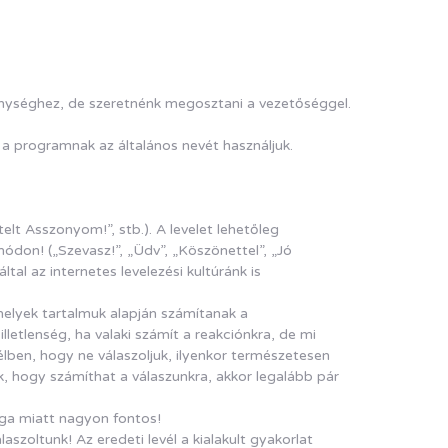
ékenységhez, de szeretnénk megosztani a vezetőséggel.
 a programnak az általános nevét használjuk.
elt Asszonyom!”, stb.). A levelet lehetőleg
ódon! („Szevasz!”, „Üdv”, „Köszönettel”, „Jó
tal az internetes levelezési kultúránk is
amelyek tartalmuk alapján számítanak a
letlenség, ha valaki számít a reakciónkra, de mi
vélben, hogy ne válaszoljuk, ilyenkor természetesen
juk, hogy számíthat a válaszunkra, akkor legalább pár
ága miatt nagyon fontos!
szoltunk! Az eredeti levél a kialakult gyakorlat