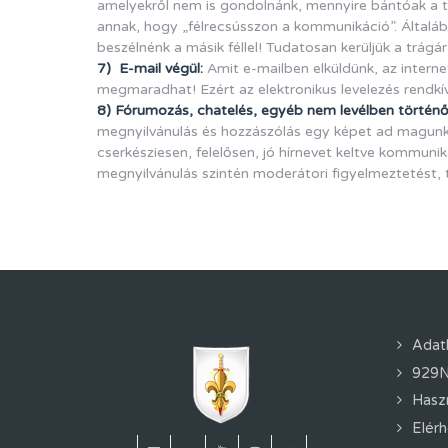
amelyekről nem is gondolnánk, mennyire bántóak a tú
annak, hogy „félrecsússzon a kommunikáció”. Általá
beszélnénk a másik féllel! Tudatosan kerüljük a trágár
7) E-mail végül:
Amit e-mailben elküldünk, az internetr
megmaradhat! Ezért az elektronikus levelezés rendkív
8) Fórumozás, chatelés, egyéb nem levélben történ
megnyilvánulás és hozzászólás egy képet ad magunkról
cserkésziesen, felelősen, jó hírnevet keltve kommuni
megnyilvánulás szintén moderátori figyelmeztetést, t
Adat
929N
Hasz
Elér