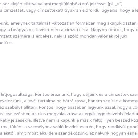
 sor elején ellátva valami megkülönböztető jelzéssel (pl. „>”).
e a címzettet, vagy címzetteket! Gyakran előfordul ugyanis, hogy 
punk, amelynek tartalmát változatlan formában meg akarjuk osztani
ogy a beágyazott levelet nem a címzett írta. Nagyon fontos, hogy c
címzett számára is érdekes, neki is szóló mondanivalónak ítéljük!
ető el:
tjogosultsága. Fontos éreznünk, hogy céljaink és a címzettek szem
velezzünk, a levél tartalma ne hátráltassa, hanem segítse a kommunik
z szabályt állítani. Fontos, hogy tisztában legyünk azzal, hogy a „dró
us levelezésben a stílus megválasztása az egyik legnehezebb feladat.
tív jelzésekre, illetve nem is kapunk a másik féltől ilyen beszéd k
tos, főként a személyhez szóló levelek esetén, hogy rendkívül gond
valakitől, amit most elküldeni szándékozunk, az nekünk hogyan esn