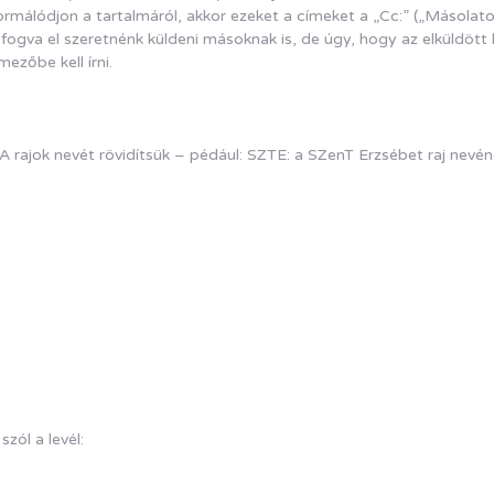
rmálódjon a tartalmáról, akkor ezeket a címeket a „Cc:” („Másolatot 
gva el szeretnénk küldeni másoknak is, de úgy, hogy az elküldött le
mezőbe kell írni.
l. A rajok nevét rövidítsük – pédául: SZTE: a SZenT Erzsébet raj nevén
zól a levél: