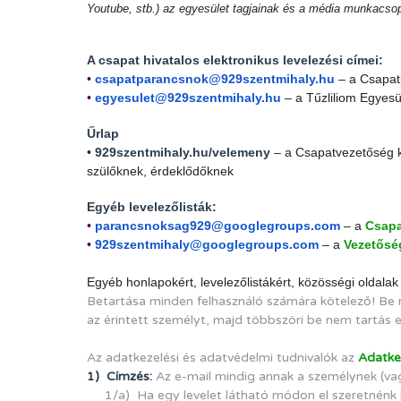
Youtube, stb.) az egyesület tagjainak és a média munkacsopo
A csapat hivatalos elektronikus levelezési címei:
•
csapatparancsnok@
929szentmihaly.hu
– a Csapat
•
egyesulet@929szentmihaly.hu
– a Tűzliliom Egyesü
Űrlap
•
929szentmihaly.hu/velemeny
– a Csapatvezetőség ke
szülőknek, érdeklődőknek
Egyéb levelezőlisták:
•
parancsnoksag929@
googlegroups.com
– a
Csapa
•
9
29szentmihaly@googlegroups.com
– a
Vezetősé
Egyéb honlapokért, levelezőlistákért, közösségi oldalak
Betartása minden felhasználó számára kötelező! Be ne
az érintett személyt, majd többszöri be nem tartás ese
Az adatkezelési és adatvédelmi tudnivalók az
Adatke
1) Címzés:
Az e-mail mindig annak a személynek (vagy
1/a) Ha egy levelet látható módon el szeretnénk kül