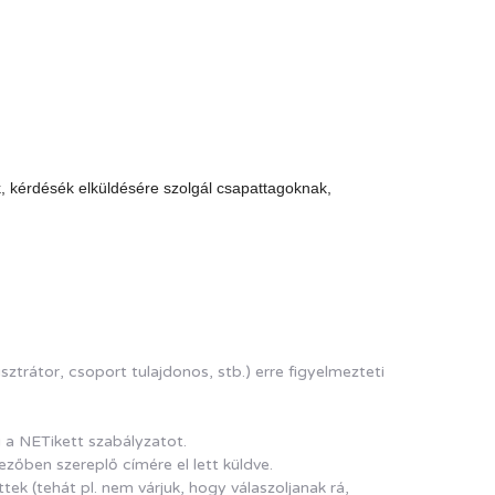
k, kérdésék elküldésére szolgál csapattagoknak,
trátor, csoport tulajdonos, stb.) erre figyelmezteti
i a NETikett szabályzatot.
ezőben szereplő címére el lett küldve.
k (tehát pl. nem várjuk, hogy válaszoljanak rá,