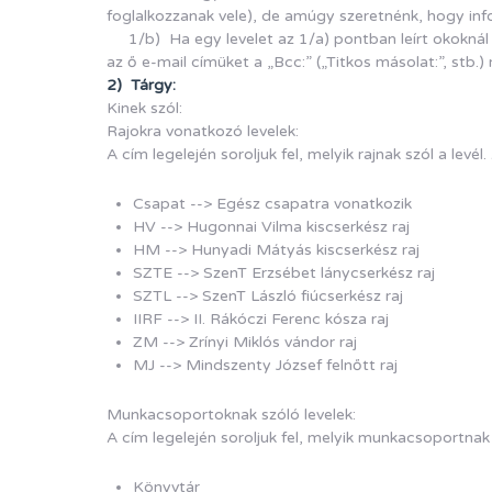
foglalkozzanak vele), de amúgy szeretnénk, hogy info
1/b) Ha egy levelet az 1/a) pontban leírt okoknál fo
az ő e-mail címüket a „Bcc:” („Titkos másolat:”, stb.) 
2) Tárgy:
Kinek szól:
Rajokra vonatkozó levelek:
A cím legelején soroljuk fel, melyik rajnak szól a levé
Csapat --> Egész csapatra vonatkozik
HV --> Hugonnai Vilma kiscserkész raj
HM --> Hunyadi Mátyás kiscserkész raj
SZTE --> SzenT Erzsébet lánycserkész raj
SZTL --> SzenT László fiúcserkész raj
IIRF --> II. Rákóczi Ferenc kósza raj
ZM --> Zrínyi Miklós vándor raj
MJ --> Mindszenty József felnőtt raj
Munkacsoportoknak szóló levelek:
A cím legelején soroljuk fel, melyik munkacsoportnak s
Könyvtár