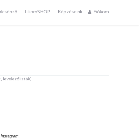
ölcsönző
LiliomSHOP
Képzéseink
Fiókom
 levelezőlisták).
 Instagram,