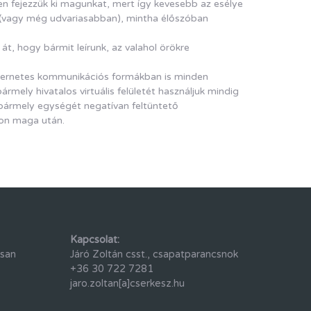
n fejezzük ki magunkat, mert így kevesebb az esélye
k (vagy még udvariasabban), mintha élőszóban
 át, hogy bármit leírunk, az valahol örökre
nternetes kommunikációs formákban is minden
mely hivatalos virtuális felületét használjuk mindig
k bármely egységét negatívan feltüntető
von maga után.
Kapcsolat:
osan
Járó Zoltán csst., csapatparancsnok
+36 30 722 7281
jaro.zoltan[a]cserkesz.hu