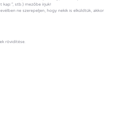
kap:”, stb.) mezőbe írjuk!
vélben ne szerepeljen, hogy nekik is elküldtük, akkor
ek rövidítése.