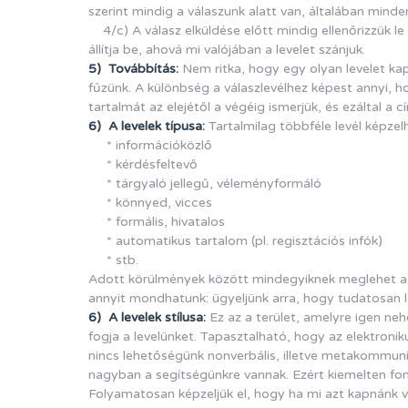
szerint mindig a válaszunk alatt van, általában minden
4/c) A válasz elküldése előtt mindig ellenőrizzük l
állítja be, ahová mi valójában a levelet szánjuk.
5) Továbbítás:
Nem ritka, hogy egy olyan levelet ka
fűzünk. A különbség a válaszlevélhez képest annyi, h
tartalmát az elejétől a végéig ismerjük, és ezáltal a 
6) A levelek típusa:
Tartalmilag többféle levél képzelh
* információközlő
* kérdésfeltevő
* tárgyaló jellegű, véleményformáló
* könnyed, vicces
* formális, hivatalos
* automatikus tartalom (pl. regisztációs infók)
* stb.
Adott körülmények között mindegyiknek meglehet a lé
annyit mondhatunk: ügyeljünk arra, hogy tudatosan le
6) A levelek stílusa:
Ez az a terület, amelyre igen nehé
fogja a levelünket. Tapasztalható, hogy az elektronik
nincs lehetőségünk nonverbális, illetve metakommunika
nagyban a segítségünkre vannak. Ezért kiemelten fon
Folyamatosan képzeljük el, hogy ha mi azt kapnánk 