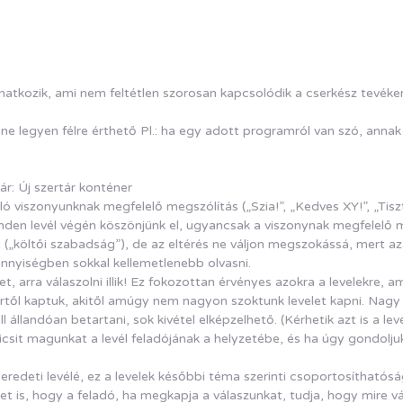
 vonatkozik, ami nem feltétlen szorosan kapcsolódik a cserkész tev
e legyen félre érthető Pl.: ha egy adott programról van szó, annak
r: Új szertár konténer
ó viszonyunknak megfelelő megszólítás („Szia!”, „Kedves XY!”, „Tiszt
Minden levél végén köszönjünk el, ugyancsak a viszonynak megfelelő m
 („költői szabadság”), de az eltérés ne váljon megszokássá, mert azál
ennyiségben sokkal kellemetlenebb olvasni.
t, arra válaszolni illik! Ez fokozottan érvényes azokra a levelekre, 
től kaptuk, akitől amúgy nem nagyon szoktunk levelet kapni. Nagy il
 állandóan betartani, sok kivétel elképzelhető. (Kérhetik azt is a le
gy kicsit magunkat a levél feladójának a helyzetébe, és ha úgy gondol
redeti levélé, ez a levelek későbbi téma szerinti csoportosíthatós
t is, hogy a feladó, ha megkapja a válaszunkat, tudja, hogy mire vála