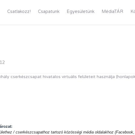
Csatlakozz!
Csapatunk
Egyesületünk
MédiaTÁR
K
 12
ály cserkészcsapat hivatalos virtuális felületeit használja (honlapok,
ározat:
ülethez / cserkészcsapathoz tartozó közösségi média oldalakhoz (Facebook,