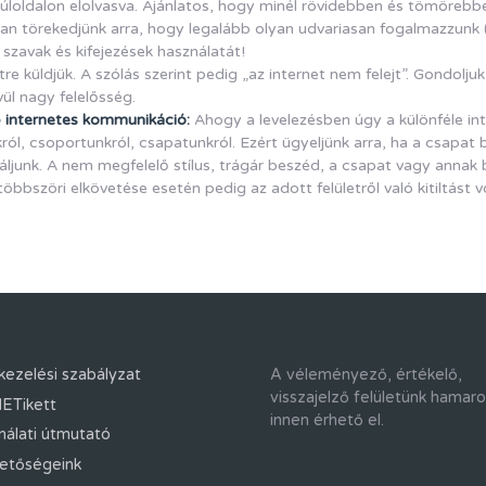
loldalon elolvasva. Ajánlatos, hogy minél rövidebben és tömörebbe
ban törekedjünk arra, hogy legalább olyan udvariasan fogalmazzun
 szavak és kifejezések használatát!
e küldjük. A szólás szerint pedig „az internet nem felejt”. Gondoljuk
ül nagy felelősség.
ő internetes kommunikáció:
Ahogy a levelezésben úgy a különféle i
, csoportunkról, csapatunkról. Ezért ügyeljünk arra, ha a csapat bár
káljunk. A nem megfelelő stílus, trágár beszéd, a csapat vagy anna
öbbszöri elkövetése esetén pedig az adott felületről való kitiltást 
kezelési szabályzat
A véleményező, értékelő,
visszajelző felületünk hamar
ETikett
innen érhető el.
nálati útmutató
hetőségeink