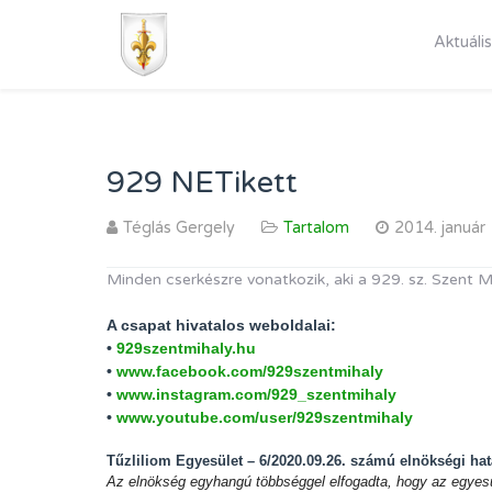
Aktuális
929 NETikett
Téglás Gergely
Tartalom
2014. január
Minden cserkészre vonatkozik, aki a 929. sz. Szent Mih
A csapat hivatalos weboldalai:
•
929szentmihaly.hu
•
www.facebook.com/929szentmihaly
•
www.instagram.com/929_szentmihaly
•
www.youtube.com/user/929szentmihaly
Tűzliliom Egyesület – 6/2020.09.26. számú elnökségi hat
Az elnökség egyhangú többséggel elfogadta, hogy az egyes