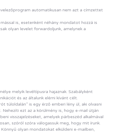
a levelezőprogram automatikusan nem azt a címzettet
 mással is, esetenként néhány mondatot hozzá is
sak olyan levelet forwardoljunk, amelynek a
élye melyik levéltípusra hajaznak. Szabályként
ációt és az általunk elérni kívánt célt.
t túloldalán” is egy érző emberi lény ül, aki olvasni
 Nehezíti ezt az a körülmény is, hogy e-mail útján
özbeni visszajelzéseket, amelyek párbeszéd alkalmával
osan, szóról szóra válogassuk meg, hogy mit írunk.
e. Könnyű olyan mondatokat elküldeni e-mailben,