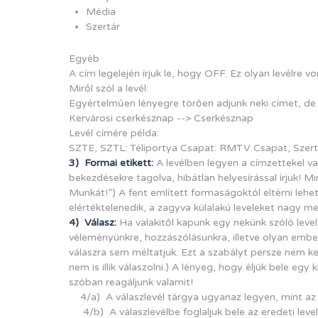
Média
Szertár
Egyéb
A cím legelején írjuk le, hogy OFF. Ez olyan levélre
Miről szól a levél:
Egyértelműen lényegre törően adjunk neki címet, de n
Kervárosi cserkésznap --> Cserkésznap
Levél címére példa:
SZTE, SZTL: Téliportya Csapat: RMTV Csapat, Szertá
3) Formai etikett:
A levélben legyen a címzettekel val
bekezdésekre tagolva, hibátlan helyesírással írjuk! 
Munkát!”) A fent említett formaságoktól eltérni lehet
elértéktelenedik, a zagyva külalakú leveleket nagy m
4) Válasz:
Ha valakitől kapunk egy nekünk szóló levele
véleményünkre, hozzászólásunkra, illetve olyan ember
válaszra sem méltatjuk. Ezt a szabályt persze nem kell
nem is illik válaszolni.) A lényeg, hogy éljük bele e
szóban reagáljunk valamit!
4/a) A válaszlevél tárgya ugyanaz legyen, mint az e
4/b) A válaszlevélbe foglaljuk bele az eredeti levele