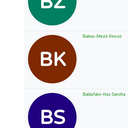
BZ
Bakos-Mező Kincső
BK
Balásfalvi-Kiss Sarolta
BS