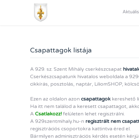
Aktuális
Csapattagok listája
A 929. sz. Szent Mihály cserkészcsapat
hivatal
Cserkészcsapatunk hivatalos weboldala a 929sz
cikkírás, posztolás, naptár, LiliomSHOP, kölcs
Ezen az oldalon azon
csapattagok
kereshető li
Ha itt nem találod a keresett csapattagot, akk
A
Csatlakozz!
felületen lehet regisztrálni.
A 929szentmihaly.hu-n
regisztrált nem csapatt
regisztrációs csoportokra kattintva éred el.
Bármilyen adminisztrációs kérdés esetén kérjü