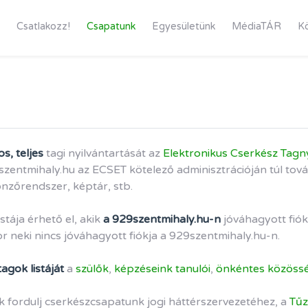
Csatlakozz!
Csapatunk
Egyesületünk
MédiaTÁR
K
os, teljes
tagi nyilvántartását az
Elektronikus Cserkész Tagn
entmihaly.hu az ECSET kötelező adminisztrációján túl tovább
önzőrendszer, képtár, stb.
stája érhető el, akik
a 929szentmihaly.hu-n
jóváhagyott fiók
or neki nincs jóváhagyott fiókja a 929szentmihaly.hu-n.
agok listáját
a
szülők
,
képzéseink tanulói
,
önkéntes közössé
k fordulj cserkészcsapatunk jogi háttérszervezetéhez, a
Tűz