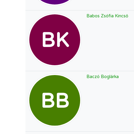
Babos Zsófia Kincső
BK
Baczó Boglárka
BB