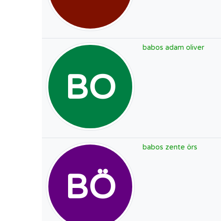
babos adam oliver
BO
babos zente örs
BÖ