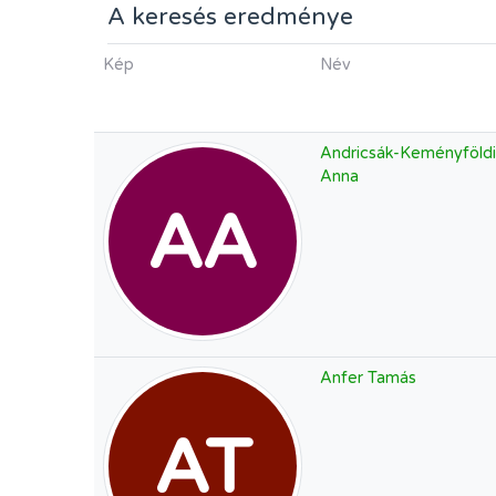
A keresés eredménye
Kép
Név
Andricsák-Keményföldi
Anna
AA
Anfer Tamás
AT