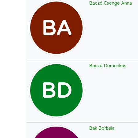
Baczó Csenge Anna
BA
Baczó Domonkos
BD
Bak Borbála