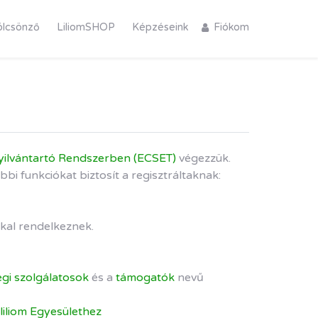
ölcsönző
LiliomSHOP
Képzéseink
Fiókom
yilvántartó Rendszerben (ECSET)
végezzük.
i funkciókat biztosít a regisztráltaknak:
kal rendelkeznek.
gi szolgálatosok
és a
támogatók
nevű
liliom Egyesülethez