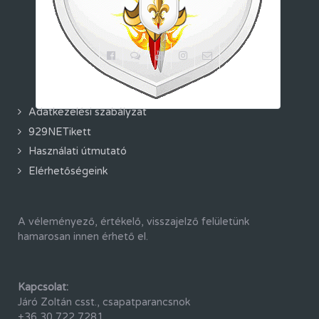
Adatkezelési szabályzat
929NETikett
Használati útmutató
Elérhetőségeink
A véleményező, értékelő, visszajelző felületünk
hamarosan innen érhető el.
Kapcsolat:
Járó Zoltán csst., csapatparancsnok
+36 30 722 7281