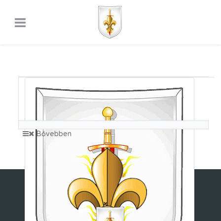
Csapatvezetöség
Operatív csoportok
Approval
10 Users
Bővebben