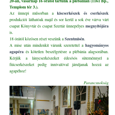
20-án, vasárnap 16 órától tartunk a plébánián (1161 Bp.,
Templom tér 3.).
kiscserkészek és cserkészek
Az ünnepi műsorban a
produkciói láthatóak majd és sor kerül a sok éve várva várt
megnyitójára
csapat Könyvtár és csapat Szertár ünnepélyes
is.
Szentmisén
18 órától közösen részt veszünk a
.
hagyományos
A mise után mindenkit várunk szeretettel a
agapéra
és kötetlen beszélgetésre a plébánia alagsorában.
Kérjük a lánycserkészeket édes/sós süteménnyel a
fiúcserkészeket pedig innivalóval járuljanak hozzá az
agapéhoz!
Parancsnokság