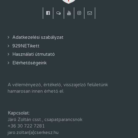
Adatkezelési szabályzat
929NETikett
Használati útmutató
Elérhetőségeink
A véleményező, értékelő, visszajelző felületünk
hamarosan innen érhető el.
Kapcsolat:
Járó Zoltán csst., csapatparancsnok
+36 30 722 7281
jaro.zoltan[a]cserkesz.hu