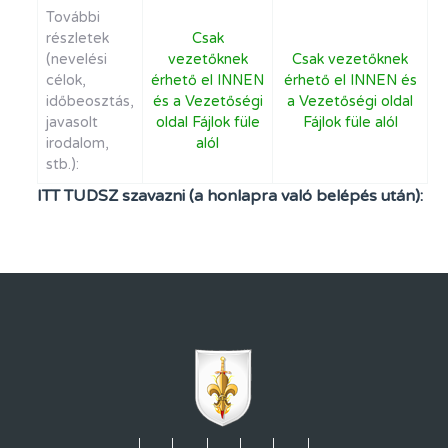
További
részletek
Csak
(nevelési
vezetőknek
Csak vezetőknek
célok,
érhető el INNEN
érhető el INNEN és
időbeosztás,
és a Vezetőségi
a Vezetőségi oldal
javasolt
oldal Fájlok füle
Fájlok füle alól
irodalom,
alól
stb.):
ITT TUDSZ szavazni (a honlapra való belépés után):