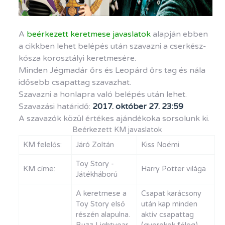
A
beérkezett keretmese javaslatok
alapján ebben
a cikkben lehet belépés után szavazni a cserkész-
kósza korosztályi keretmesére.
Minden Jégmadár őrs és Leopárd őrs tag és nála
idősebb csapattag szavazhat.
Szavazni a honlapra való belépés után lehet.
Szavazási határidő:
2017. október 27. 23:59
A szavazók közül értékes ajándékoka sorsolunk ki.
Beérkezett KM javaslatok
KM felelős:
Járó Zoltán
Kiss Noémi
Toy Story -
KM címe:
Harry Potter világa
Játékháború
A keretmese a
Csapat karácsony
Toy Story első
után kap minden
részén alapulna.
aktív csapattag