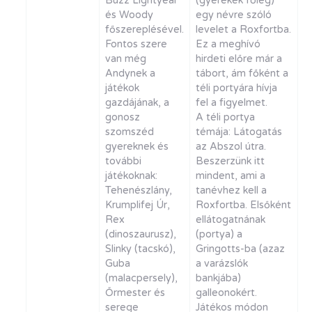
Buzz Lightyear
(gyerekek főleg)
és Woody
egy névre szóló
főszereplésével.
levelet a Roxfortba.
Fontos szere
Ez a meghívó
van még
hirdeti előre már a
Andynek a
tábort, ám főként a
játékok
téli portyára hívja
gazdájának, a
fel a figyelmet.
gonosz
A téli portya
szomszéd
témája: Látogatás
gyereknek és
az Abszol útra.
további
Beszerzünk itt
játékoknak:
mindent, ami a
Tehenészlány,
tanévhez kell a
Krumplifej Úr,
Roxfortba. Elsőként
Rex
ellátogatnának
(dinoszaurusz),
(portya) a
Slinky (tacskó),
Gringotts-ba (azaz
Guba
a varázslók
(malacpersely),
bankjába)
Őrmester és
galleonokért.
serege
Játékos módon