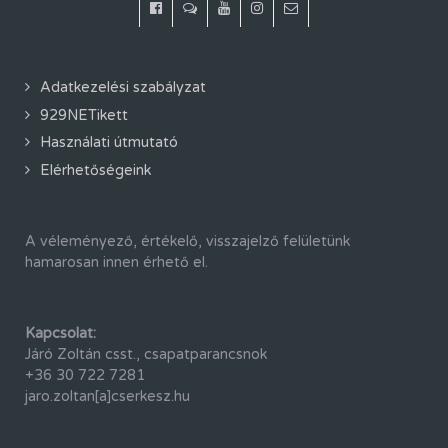
Adatkezelési szabályzat
929NETikett
Használati útmutató
Elérhetőségeink
A véleményező, értékelő, visszajelző felületünk
hamarosan innen érhető el.
Kapcsolat:
Járó Zoltán csst., csapatparancsnok
+36 30 722 7281
jaro.zoltan[a]cserkesz.hu