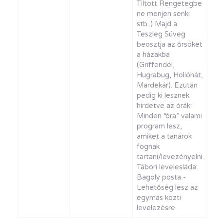
Tiltott Rengetegbe
ne menjen senki
stb..) Majd a
Teszleg Süveg
beosztja az őrsöket
a házakba
(Griffendél,
Hugrabug, Hollóhát,
Mardekár). Ezután
pedig ki lesznek
hirdetve az órák:
Minden “óra” valami
program lesz,
amiket a tanárok
fognak
tartani/levezényelni.
Tábori levelesláda:
Bagoly posta -
Lehetőség lesz az
egymás közti
levelezésre.