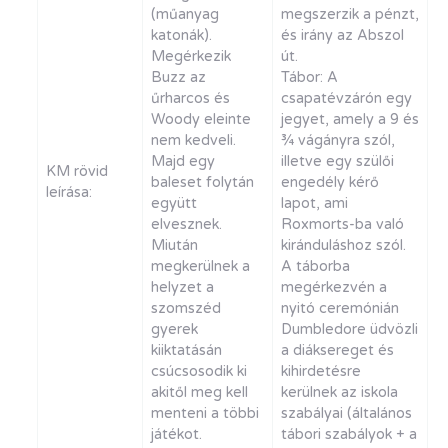
(műanyag
megszerzik a pénzt,
katonák).
és irány az Abszol
Megérkezik
út.
Buzz az
Tábor: A
űrharcos és
csapatévzárón egy
Woody eleinte
jegyet, amely a 9 és
nem kedveli.
¾ vágányra szól,
Majd egy
illetve egy szülői
KM rövid
baleset folytán
engedély kérő
leírása:
együtt
lapot, ami
elvesznek.
Roxmorts-ba való
Miután
kiránduláshoz szól.
megkerülnek a
A táborba
helyzet a
megérkezvén a
szomszéd
nyitó ceremónián
gyerek
Dumbledore üdvözli
kiiktatásán
a diáksereget és
csúcsosodik ki
kihirdetésre
akitől meg kell
kerülnek az iskola
menteni a többi
szabályai (általános
játékot.
tábori szabályok + a