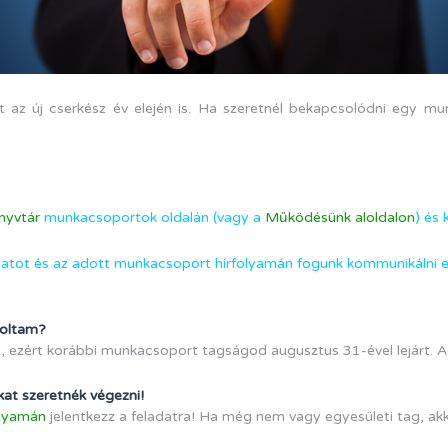
az új cserkész év elején is. Ha szeretnél bekapcsolódni egy mu
nyvtár
munkacsoportok oldalán (vagy a
Működésünk aloldalon
) és
olatot és az adott munkacsoport hírfolyamán fogunk kommunikálni 
voltam?
zért korábbi munkacsoport tagságod augusztus 31-ével lejárt. A fen
okat szeretnék végezni!
olyamán
jelentkezz a feladatra! Ha még nem vagy egyesületi tag, akk