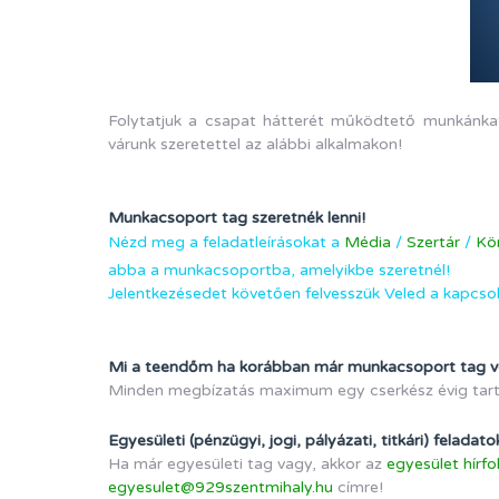
Folytatjuk a csapat hátterét működtető munkánkat 
várunk szeretettel az alábbi alkalmakon!
Munkacsoport tag szeretnék lenni!
Nézd meg a feladatleírásokat a
Média
/
Szertár
/
Kö
abba a munkacsoportba, amelyikbe szeretnél!
Jelentkezésedet követően felvesszük Veled a kapcs
Mi a teendőm ha korábban már munkacsoport tag 
Minden megbízatás maximum egy cserkész évig tart, e
Egyesületi (pénzügyi, jogi, pályázati, titkári) feladat
Ha már egyesületi tag vagy, akkor az
egyesület hírf
egyesulet@929szentmihaly.hu
címre!