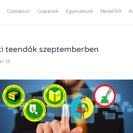
Csatlakozz!
Csapatunk
Egyesületünk
MédiaTÁR
K
ti teendők szeptemberben
er 10