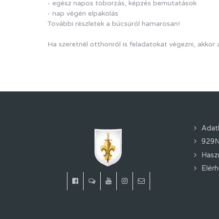
- egész napos toborzás, képzés bemutatások
- nap végén elpakolás
További részletek a búcsúról hamarosan!
Ha szeretnél otthonról is feladatokat végezni, akkor
Adat
929N
Hasz
Elér