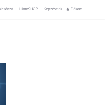
ölcsönző
LiliomSHOP
Képzéseink
Fiókom