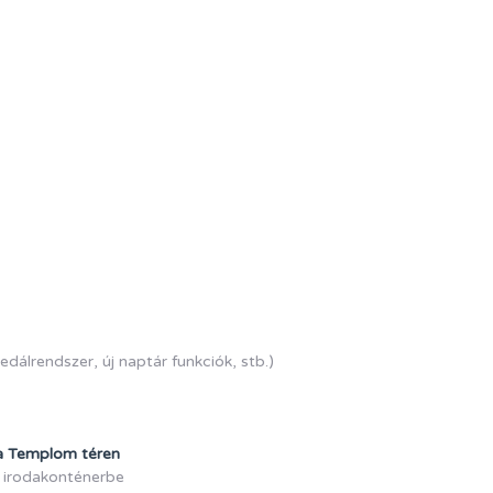
medálrendszer, új naptár funkciók, stb.)
 a Templom téren
tt irodakonténerbe