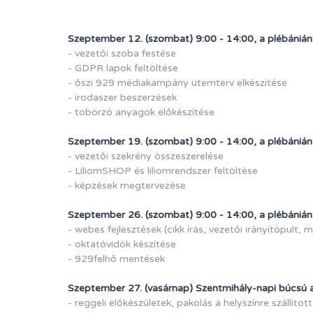
Szeptember 12. (szombat) 9:00 - 14:00, a plébánián
- vezetői szoba festése
- GDPR lapok feltöltése
- őszi 929 médiakampány ütemterv elkészítése
- irodaszer beszerzések
- toborzó anyagok előkészítése
Szeptember 19. (szombat) 9:00 - 14:00, a plébánián
- vezetői szekrény összeszerelése
- LiliomSHOP és liliomrendszer feltöltése
- képzések megtervezése
Szeptember 26. (szombat) 9:00 - 14:00, a plébánián
- webes fejlesztések (cikk írás, vezetői irányítópult, 
- oktatóvidók készítése
- 929felhő mentések
Szeptember 27. (vasárnap) Szentmihály-napi búcsú
- reggeli előkészületek, pakolás a helyszínre szállíto