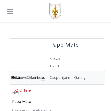
Papp Máté
Views
6288
Rólam
Bővebben
Cikkeim
Less
Csoportjaim
Gallery
PM
0
Offline
Név
Papp Máté
Cserkész önéletrajzom