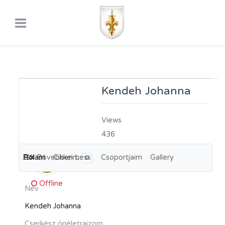
Kendeh Johanna
Views
436
Rólam
Bővebben
Cikkeim
Less
Csoportjaim
Gallery
KJ
0
Offline
Név
Kendeh Johanna
Cserkész önéletrajzom