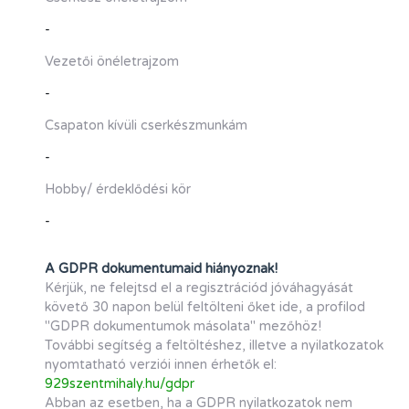
-
Vezetői önéletrajzom
-
Csapaton kívüli cserkészmunkám
-
Hobby/ érdeklődési kör
-
A GDPR dokumentumaid hiányoznak!
Kérjük, ne felejtsd el a regisztrációd jóváhagyását
követő 30 napon belül feltölteni őket ide, a profilod
"GDPR dokumentumok másolata" mezőhöz!
További segítség a feltöltéshez, illetve a nyilatkozatok
nyomtatható verziói innen érhetők el:
929szentmihaly.hu/gdpr
Abban az esetben, ha a GDPR nyilatkozatok nem