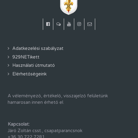
Adatkezelési szabályzat
929NETikett
Használati útmutató
Elérhetőségeink
A véleményező, értékelő, visszajelző felületünk
hamarosan innen érhető el.
Kapcsolat:
Járó Zoltán csst., csapatparancsnok
+36 30 722 7281