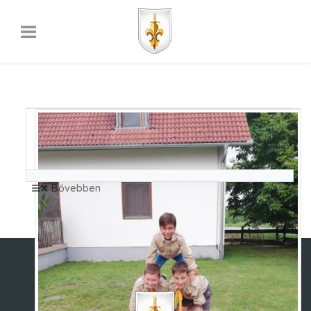
Jegesmedve őrs
Kiscserkész korosztály
Approval
11 Users
Bővebben