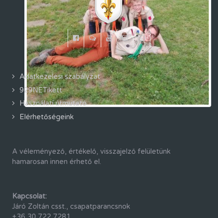
Adatkezelési szabályzat
929NETikett
Használati útmutató
Elérhetőségeink
A véleményező, értékelő, visszajelző felületünk
hamarosan innen érhető el.
Kapcsolat:
Járó Zoltán csst., csapatparancsnok
+36 30 722 7281