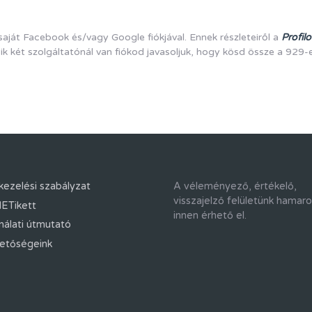
aját Facebook és/vagy Google fiókjával. Ennek részleteiről a
Profi
 két szolgáltatónál van fiókod javasoljuk, hogy kösd össze a 929-
kezelési szabályzat
A véleményező, értékelő,
visszajelző felületünk hamar
ETikett
innen érhető el.
nálati útmutató
hetőségeink