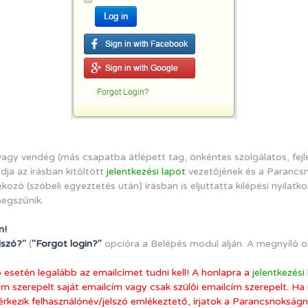
vagy vendég (más csapatba átlépett tag, önkéntes szolgálatos, fejle
dja az írásban kitöltött
jelentkezési lapot
vezetőjének és a Parancsno
ozó (szóbeli egyeztetés után) írásban is eljuttatta kilépési nyilat
megszűnik.
m!
elszó?"
(
"Forgot login?"
opcióra a Belépés modul alján. A megnyíló o
 esetén legalább az emailcímet tudni kell! A honlapra a
jelentkezési
m szerepelt saját emailcím vagy csak szülői emailcím szerepelt. Ha
 érkezik felhasználónév/jelszó emlékeztető, írjatok a Parancsnokságn