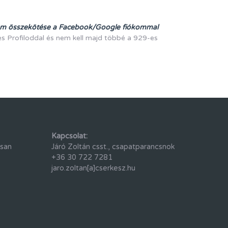
lom összekötése a Facebook/Google fiókommal
es Profiloddal és nem kell majd többé a 929-es
Kapcsolat:
osan
Járó Zoltán csst., csapatparancsnok
+36 30 722 7281
jaro.zoltan[a]cserkesz.hu