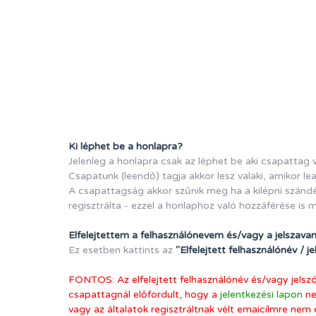
Ki léphet be a honlapra?
Jelenleg a honlapra csak az léphet be aki csapattag 
Csapatunk (leendő) tagja akkor lesz valaki, amikor lea
A csapattagság akkor szűnik meg ha a kilépni szándék
regisztrálta - ezzel a honlaphoz való hozzáférése is 
Elfelejtettem a felhasználónevem és/vagy a jelszava
Ez esetben kattints az
"Elfelejtett felhasználónév / j
FONTOS: Az elfelejtett felhasználónév és/vagy jelszó
csapattagnál előfordult, hogy a
jelentkezési lapon
ne
vagy az általatok regisztráltnak vélt emaicílmre nem