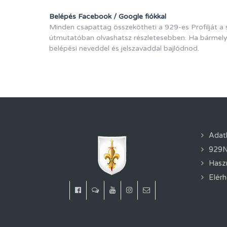
Belépés Facebook / Google fiókkal
Minden csapattag összekötheti a 929-es Profilját a s
útmutatóban olvashatsz részletesebben. Ha bármelyik
belépési neveddel és jelszavaddal bajlódnod.
Adat
929N
Hasz
Elér