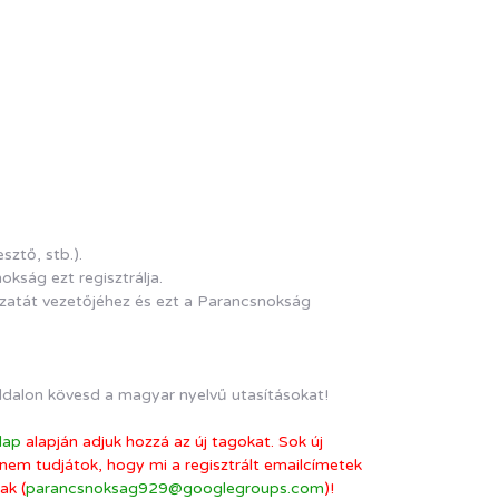
sztő, stb.).
kság ezt regisztrálja.
kozatát vezetőjéhez és ezt a Parancsnokság
ldalon kövesd a magyar nyelvű utasításokat!
 lap
alapján adjuk hozzá az új tagokat. Sok új
 nem tudjátok, hogy mi a regisztrált emailcímetek
ak (
parancsnoksag929@googlegroups.com
)!