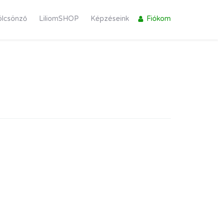
ölcsönző
LiliomSHOP
Képzéseink
Fiókom