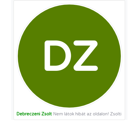
DZ
Debreczeni Zsolt
Nem látok hibát az oldalon! Zsolti