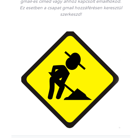
gmail-es címed vagy ahhoz kapcsolt emailfiókod.
Ez esetben a csapat gmail hozzáférésen keresztül
szerkeszd!