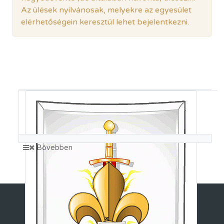
Az ülések nyilvánosak, melyekre az egyesület
elérhetőségein keresztül lehet bejelentkezni.
Felnött tagság
Operatív csoportok
Approval
11 Users
Bővebben