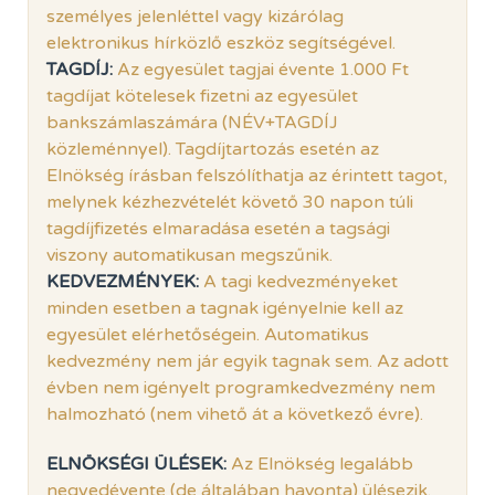
személyes jelenléttel vagy kizárólag
elektronikus hírközlő eszköz segítségével.
TAGDÍJ:
Az egyesület tagjai évente 1.000 Ft
tagdíjat kötelesek fizetni az egyesület
bankszámlaszámára (NÉV+TAGDÍJ
közleménnyel). Tagdíjtartozás esetén az
Elnökség írásban felszólíthatja az érintett tagot,
melynek kézhezvételét követő 30 napon túli
tagdíjfizetés elmaradása esetén a tagsági
viszony automatikusan megszűnik.
KEDVEZMÉNYEK:
A tagi kedvezményeket
minden esetben a tagnak igényelnie kell az
egyesület elérhetőségein. Automatikus
kedvezmény nem jár egyik tagnak sem. Az adott
évben nem igényelt programkedvezmény nem
halmozható (nem vihető át a következő évre).
ELNÖKSÉGI ÜLÉSEK:
Az Elnökség legalább
negyedévente (de általában havonta) ülésezik.