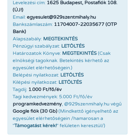
Levelezési cím:
1625 Budapest, Postafiók 108.
(ÚJ!)
Email:
egyesulet@929szentmihaly.hu
Bankszámlaszám:
11704007-22035677 (OTP
Bank)
Alapszabály:
MEGTEKINTÉS
Pénzügyi szabályzat:
LETÖLTÉS
Határozatok Könyve:
MEGTEKINTÉS
(Csak
elnökségi tagoknak. Betekintés kérhető az
egyesület elérhetőségein.)
Belépési nyilatkozat:
LETÖLTÉS
Kilépési nyilatkozat:
LETÖLTÉS
Tagdíj:
1.000 Ft/fő/év
Tagi kedvezmények: 5.000 Ft/fő/év
programkedvezmény
, @929szenmihaly.hu végű
Google fiók (30 Gb)
(Mindkettő igényelhető az
egyesület elérhetőségein /hamarosan a
"
Támogatást kérek!
" felületen keresztül/)